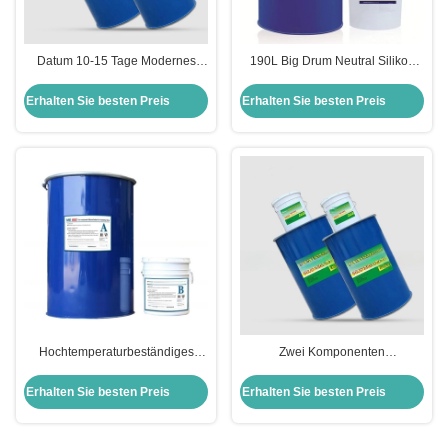
Datum 10-15 Tage Modernes
190L Big Drum Neutral Silikon
Design Große Trommeln 195kg
Versiegelungsmittel mit Lieferung
200L Silicone Dichtungsmittel
in 10-15 Tagen
Erhalten Sie besten Preis
Erhalten Sie besten Preis
Lieferanten mit vielen Farben
Hochtemperaturbeständiges
Zwei Komponenten
Silikondichtungsmittel für
Vorhangwand
Isolierglas mit Doppelverglasung
Struktursilikondichtungsmittel mit
Erhalten Sie besten Preis
Erhalten Sie besten Preis
modernem schwarz-weißem
Design