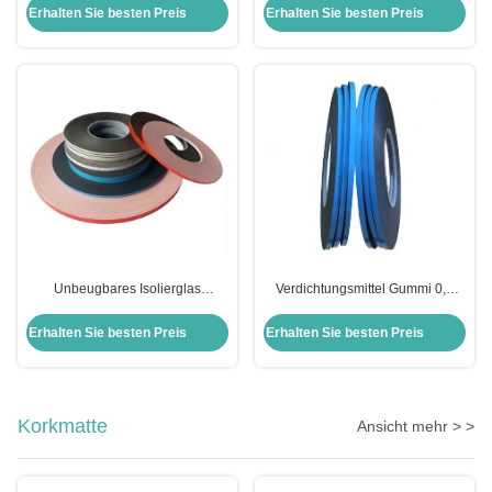
schwarzer Farbe
mm/1 mm Dicke 4 mm/6 mm
Erhalten Sie besten Preis
Erhalten Sie besten Preis
Breite
Unbeugbares Isolierglas
Verdichtungsmittel Gummi 0,5
Aluminiumstreifen 30%
mm/1 mm Dicke Doppelseitiges
Anzahlung 70% Restbetrag
PE-Verglasungsschaumband für
Erhalten Sie besten Preis
Erhalten Sie besten Preis
Zahlungsfrist
Glasfenster
Korkmatte
Ansicht mehr > >