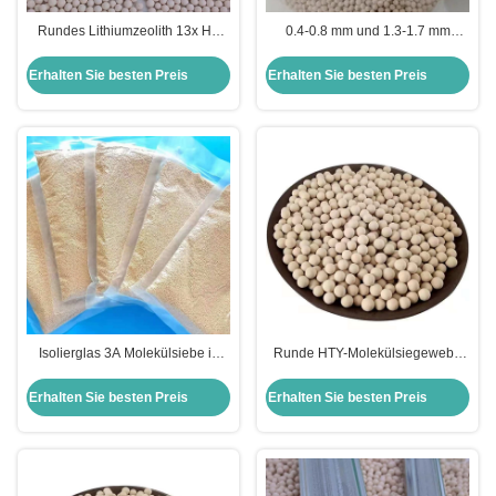
Rundes Lithiumzeolith 13x Hp
0.4-0.8 mm und 1.3-1.7 mm
0,4-0,8 mm für
Lithiummolekulare Siebe Zeolith
Sauerstoffkonzentrator Trockner
für medizinischen Sauerstoff
Erhalten Sie besten Preis
Erhalten Sie besten Preis
Isolierglas 3A Molekülsiebe in
Runde HTY-Molekülsiegewebe
gelbem Kalkstein für
3A für Doppelglasleistung
Kundenanforderungen
Erhalten Sie besten Preis
Erhalten Sie besten Preis