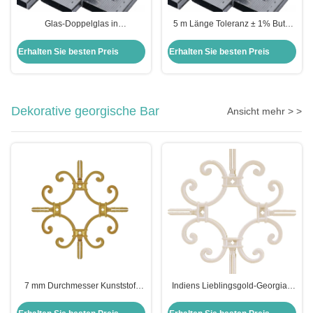
Glas-Doppelglas in
5 m Länge Toleranz ± 1% Butyl
Silber/Schwarz für schalldichte
Heißschmelzklebstoff für die
Vorhangwandfenster
Schalldämpfung Glas Aluminium
Erhalten Sie besten Preis
Erhalten Sie besten Preis
Butyl
Dekorative georgische Bar
Ansicht mehr > >
7 mm Durchmesser Kunststoff
Indiens Lieblingsgold-Georgian
Dubai Goldbar für Fenster
Bar Doppelverglasung für
Kunststoffmaterial
Hohlfenster 7mm Durchmesser