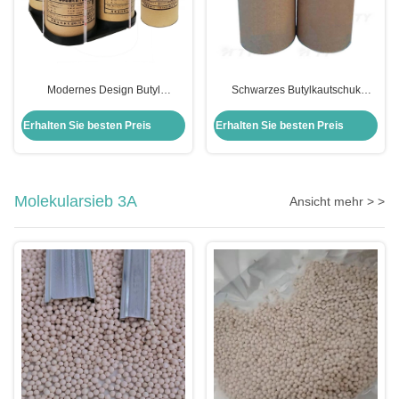
Modernes Design Butyl
Schwarzes Butylkautschuk
Isolierglas Heißschmelz
Heißschmelzblockdichtungsmittel
Butyldichtungsmittel 28 kg
für Isolierglas 7 kg Moderne
Erhalten Sie besten Preis
Erhalten Sie besten Preis
Kapazität
Designart
Molekularsieb 3A
Ansicht mehr > >