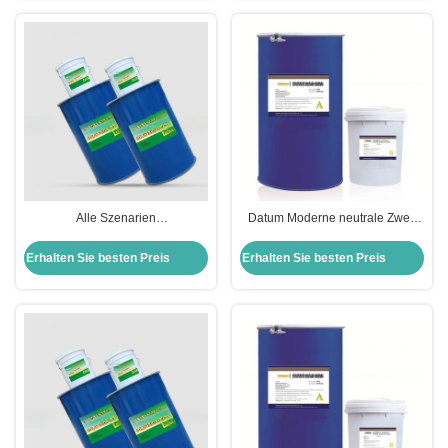
Alle Szenarien
Datum Moderne neutrale Zwei-
Silikondichtungsmittel Kleber in
Komponenten-Silicon-
großen Fässern Schwarz/weiß
Dichtungsmittel für Isolierglas
Erhalten Sie besten Preis
Erhalten Sie besten Preis
Sekundärdichtung