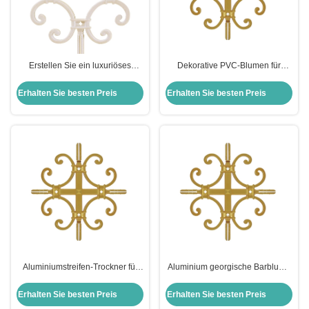
Erstellen Sie ein luxuriöses
Dekorative PVC-Blumen für
Duscherlebnis mit der 7mm
Schiebetüren und Fenster
Georgian Bar Glass Door Flower
8*18mm Aluminiumzubehör
Erhalten Sie besten Preis
Erhalten Sie besten Preis
Aluminiumstreifen-Trockner für
Aluminium georgische Barblume
Hohl-Doppelglas 3A-
für moderne Doppelverglasung
Molekularsiet-Türen und Fenster
Fensterzubehör in Gold
Erhalten Sie besten Preis
Erhalten Sie besten Preis