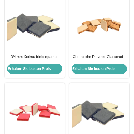
3/4 mm Korkauftriebseparator
Chemische Polymer-Glasschutz-
Schutz Korkenpolster zum Schutz
Klebstoff-Korkpolster für
von Glas Gelb/Rot/Schwarz
Fensterglas-Doppelverglasung
Erhalten Sie besten Preis
Erhalten Sie besten Preis