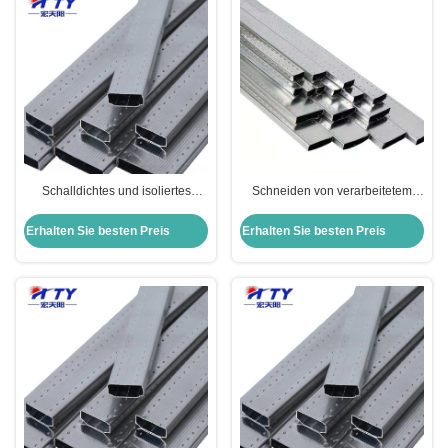
Schalldichtes und isoliertes
Schneiden von verarbeitetem
Dreimalvakuum-Glas mit 0,3
transparenten reflektierendem
mm/0,315 mm Dicke
gehärtetem isolierten Glas für
Erhalten Sie besten Preis
Erhalten Sie besten Preis
Fenster und Türen