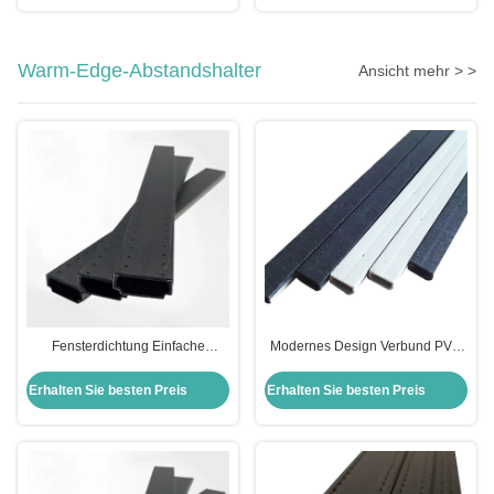
Warm-Edge-Abstandshalter
Ansicht mehr > >
Fensterdichtung Einfache
Modernes Design Verbund PVC
Installation Warme Rand
Edelstahl Warmer Rand
Abstandsbar für
Abstandsspalter für Isolierglas
Erhalten Sie besten Preis
Erhalten Sie besten Preis
doppelglasförmige Klapptüren