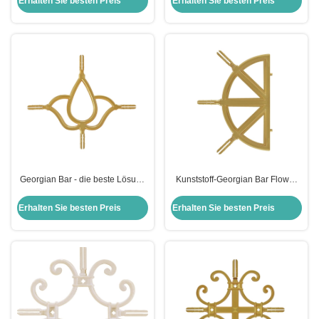
Erhalten Sie besten Preis
Erhalten Sie besten Preis
Georgian Bar - die beste Lösung
Kunststoff-Georgian Bar Flower
für alle Szenarien
für PVC-Profil Türen und Fenster
für Isolierglas
Erhalten Sie besten Preis
Erhalten Sie besten Preis