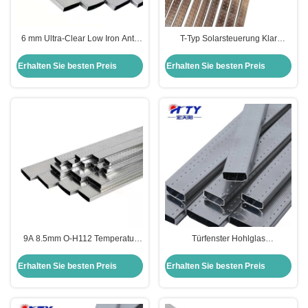
6 mm Ultra-Clear Low Iron Anti-
T-Typ Solarsteuerung Klar
Reflective Isoliertes Glas für
Doppelverglasung Isoliertes
Fenster und Türen
Gehärtetes Dämmglas für
Erhalten Sie besten Preis
Erhalten Sie besten Preis
Gebäude
9A 8.5mm O-H112 Temperatur
Türfenster Hohlglas
niedrig E Isolierglas für Fenster
Aluminiumbar Gefrierfrequenz
und Türen Sicherheitsoption
Schweißen Aluminium
Erhalten Sie besten Preis
Erhalten Sie besten Preis
Abstandssperre Silber/Schwarz