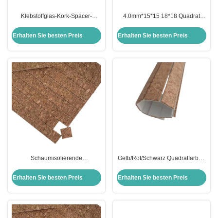
Klebstoffglas-Kork-Spacer-
4.0mm*15*15 18*18 Quadrat
Trennpolster im modernen
Klebstoff Kork-Spacer
Design-Stil für Gelb/Rot/Schwarz
Trennpolster für den Schutz von
Erhalten Sie besten Preis
Erhalten Sie besten Preis
Glas
Schaumisolierende
Gelb/Rot/Schwarz Quadratfarben
Glastrennstoffe aus Kork in
Korkpade für die Glasindustrie zu
gelb/rot/schwarz
erschwinglichen Preisen
Erhalten Sie besten Preis
Erhalten Sie besten Preis