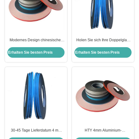
Modernes Design chinesisches
Holen Sie sich Ihre Doppelglas-
Butylband für Isolierglas 0,5 mm/1
Spacer-Bänder mit modernem
mm Dicke Langlebig
Design und 30-45 Tage
Erhalten Sie besten Preis
Erhalten Sie besten Preis
Lieferdatum
30-45 Tage Lieferdatum 4 mm
HTY 4mm Aluminium-
Butylband für Doppelglas in
Abstandsband Butylband 0,5