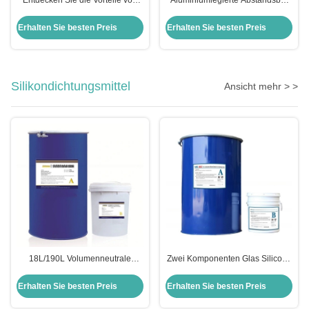
Butyltape und Aluminium-
für eine einfache Installation in
Abstandsbalken für Tür-
Fenstern und Türen mit
Erhalten Sie besten Preis
Erhalten Sie besten Preis
Fensterlösungen
Doppelverglasung
Silikondichtungsmittel
Ansicht mehr > >
18L/190L Volumenneutrale
Zwei Komponenten Glas Silicone
Isolierglassilikondichtungsmittel
Dichtungsmittel Rohstoff mit 70%
für allgemeine Zwecke SV-8800
Saldo T/T Zahlungsfrist
Erhalten Sie besten Preis
Erhalten Sie besten Preis