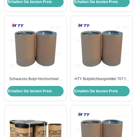
garantiert
Hochtemperaturbeständigkeit
Erhalten Sie besten Preis
Erhalten Sie besten Preis
Schwarzes Butyl-Hochschmelz-
HTY Butyldichtungsmittel 707 für
Dämmglas für alle Anwendungen
Isolierglas Hauptmaterial Gummi
Erhalten Sie besten Preis
Erhalten Sie besten Preis