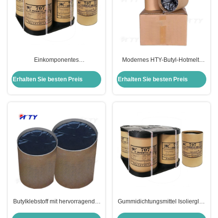
Einkomponentes
Modernes HTY-Butyl-Hotmelt-
Butyldichtungsmittel für
Gummi-Dichtungsmittel für
Isolierglas Modern Design
Isolierglas
Erhalten Sie besten Preis
Erhalten Sie besten Preis
Butylklebstoff mit hervorragender
Gummidichtungsmittel Isolierglas
Leistung für alle Bedürfnisse
Butyldichtungsmittel