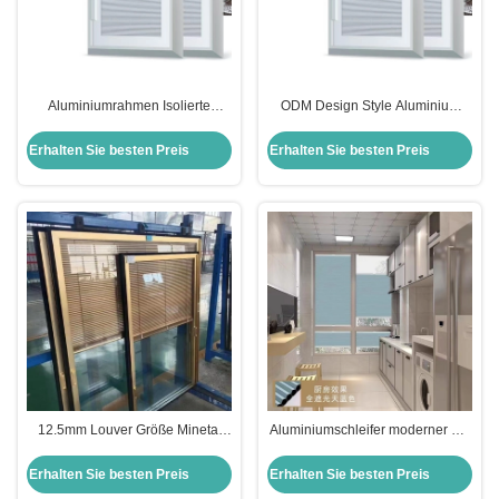
Aluminiumrahmen Isolierte
ODM Design Style Aluminium
Louver Glasblenden zwischen
Minetal Blinds zwischen
Glasfenster Blindläden 16A/19A
Glasfenster Glas für Fenster und
Erhalten Sie besten Preis
Erhalten Sie besten Preis
Türen
12.5mm Louver Größe Minetal
Aluminiumschleifer moderner Stil
eingebautes isoliertes Glas mit
für Doppelverglasung Minetal
verstellbarem Aluminium Louver
PVC Profile
Erhalten Sie besten Preis
Erhalten Sie besten Preis