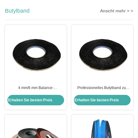
Butylband
Ansicht mehr > >
4 mm/6 mm Balance-
Professionelles Butylband zur
Doppelbeschichtetes
Isolierung von Aluminium
Fensterverglasungsteppich zur
Erhalten Sie besten Preis
Erhalten Sie besten Preis
Abdichtung