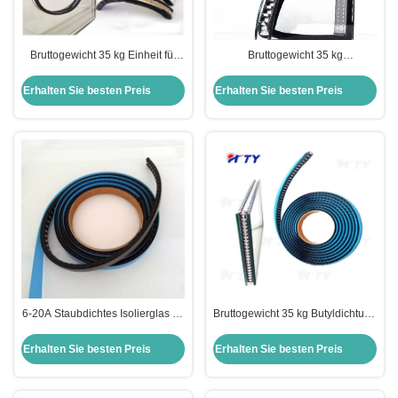
Bruttogewicht 35 kg Einheit für
Bruttogewicht 35 kg
Isoliertes Glas mit
Aluminiumbutyl Low-E Isolierglas
Doppelverglasung und
für Fenster und Türen
Erhalten Sie besten Preis
Erhalten Sie besten Preis
Aluminiumbutyl
6-20A Staubdichtes Isolierglas für
Bruttogewicht 35 kg Butyldichtung
Wärme reflektierendes
Warmrand Abstandsstab zum
beschichtetes Glas
Isolieren von Glas
Erhalten Sie besten Preis
Erhalten Sie besten Preis