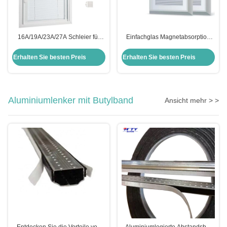
16A/19A/23A/27A Schleier für
Einfachglas Magnetabsorption
Minetall-
Innen und Außen Festblende für
Magnetsteuerungssysteme
Fensterläden
Erhalten Sie besten Preis
Erhalten Sie besten Preis
Hohlglasblenden
Aluminiumlenker mit Butylband
Ansicht mehr > >
Entdecken Sie die Vorteile von
Aluminiumlegierte Abstandsbar