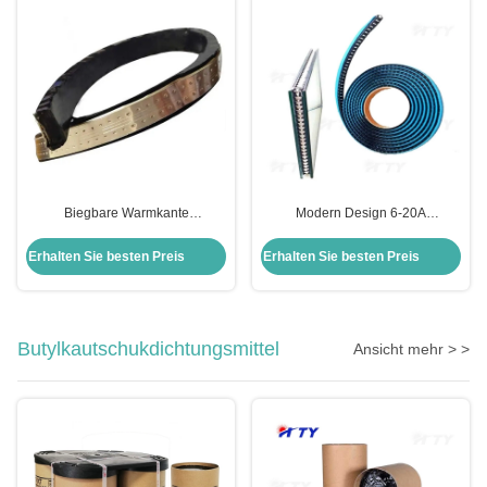
Biegbare Warmkante
Modern Design 6-20A
Abstandsbar für Doppelglas
Butyldichtungsstreifen-
Butyldichtungssystem
Abstandsspalter mit
Erhalten Sie besten Preis
Erhalten Sie besten Preis
Trocknungsmittel
Butylkautschukdichtungsmittel
Ansicht mehr > >