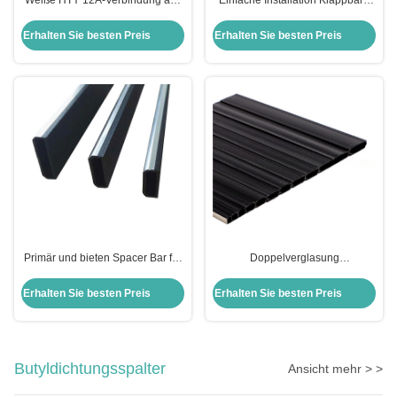
Weiße HTY 12A-Verbindung aus
Einfache Installation Klappbare
Edelstahl und Kunststoff
Warmkante Abstandsstange für
Warmrand-Abstandsschiene für
Isolierglas Fensterdichtung
Erhalten Sie besten Preis
Erhalten Sie besten Preis
Doppelverglasung Blind
Primär und bieten Spacer Bar für
Doppelverglasung
Isolierglas HT Y Biegbare
Schiebefenster U-Form
schwarze Farbe Warm Rand
Abstandsstange mit staubdichten
Erhalten Sie besten Preis
Erhalten Sie besten Preis
Insektenschutzfunktion
Butyldichtungsspalter
Ansicht mehr > >