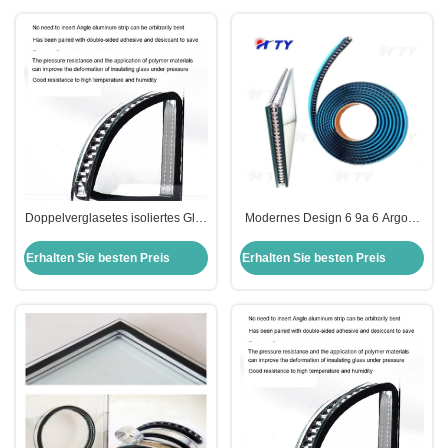
Doppelverglasetes isoliertes Glas
Modernes Design 6 9a 6 Argon-
6 mm durchsichtig gehärtetes
Glas für Fenster und Türen
Glas durchsichtiges
Erhalten Sie besten Preis
Erhalten Sie besten Preis
Schwimmglas