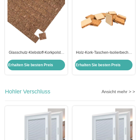
Glasschutz-Klebstoff-Korkpolster
Holz-Kork-Taschen-Isolierbecher
für Quadrat-Korktrennstoffe in
mit garantiertem und Schaumstoff
allen Szenarien
im modernen Design-Stil
Erhalten Sie besten Preis
Erhalten Sie besten Preis
Hohler Verschluss
Ansicht mehr > >