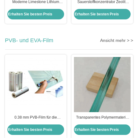
Moderne Limestone Lithium
Sauerstoffkonzentrator Zeolith
Molecular Sieve für den VPSA
13X Zeolith X13 für gelben
Sauerstoffgenerator
Kalkstein
Erhalten Sie besten Preis
Erhalten Sie besten Preis
PVB- und EVA-Film
Ansicht mehr > >
0.38 mm PVB-Film für die
Transparentes Polymermaterial
Lamination von Glas für
0,76 Pvb-Film für Fahrzeugglas
Bürogebäude
Erhalten Sie besten Preis
Erhalten Sie besten Preis