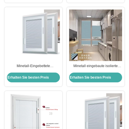
Minetall-Eingebettete
Minetall eingebaute isolierte
Isolierluftglasläden für Fenster
Jalousien Glas IGU mit
und Türen mit vertikaler Öffnung
Aluminium Hohlglas für Effizienz
Erhalten Sie besten Preis
Erhalten Sie besten Preis