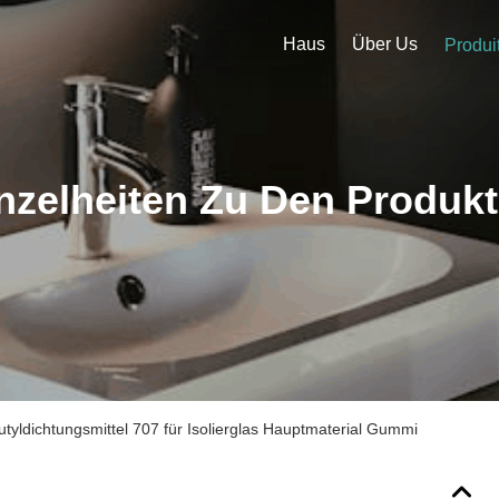
Haus
Über Us
Produi
nzelheiten Zu Den Produk
tyldichtungsmittel 707 für Isolierglas Hauptmaterial Gummi