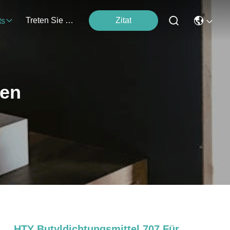
Treten Sie Mit Uns In Verbindung
Zitat
ts
ten
HTY Butyldichtungsmittel 707 Für