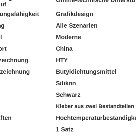
Online-technische Unterst
uf
sungsfähigkeit
Grafikdesign
ng
Alle Szenarien
l
Moderne
ort
China
zeichnung
HTY
zeichnung
Butyldichtungsmittel
Silikon
Schwarz
Kleber aus zwei Bestandteilen
ften
Hochtemperaturbeständigke
1 Satz