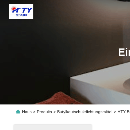
Ei
Haus
>
Produits
>
Butylkautschukdichtungsmittel
>
HTY Bu