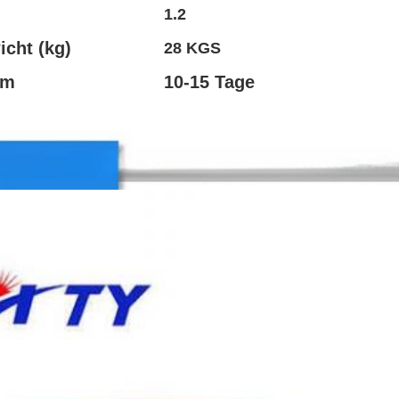
1.2
icht (kg)
28 KGS
um
10-15 Tage
e