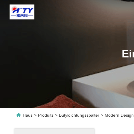
Ei
Haus
>
Produits
>
Butyldichtungsspalter
>
Modern Design 