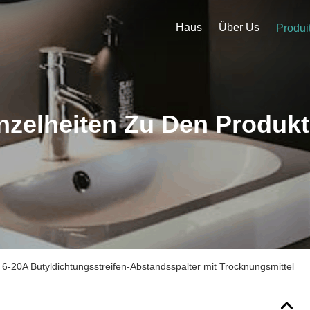
Haus
Über Us
Produi
nzelheiten Zu Den Produk
6-20A Butyldichtungsstreifen-Abstandsspalter mit Trocknungsmittel