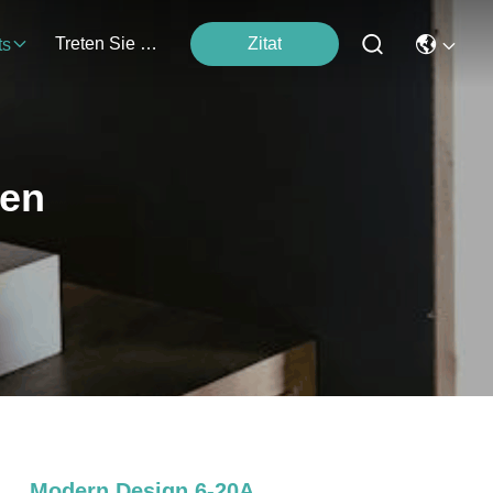
Treten Sie Mit Uns In Verbindung
Zitat
ts
ten
Modern Design 6-20A