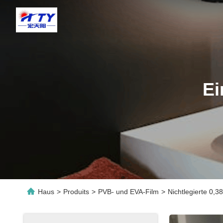
Ei
Haus
>
Produits
>
PVB- und EVA-Film
>
Nichtlegierte 0,