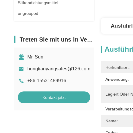
Silikondichtungsmittel
ungrouped
Ausführl
Treten Sie mit uns in Verbindung
Ausführl
Mr. Sun
Herkunftsort:
hongtianyangsales@126.com
Anwendung:
+86-15531489916
Legiert Oder N
Kontakt jetzt
Verarbeitungsd
Name:
Farbe: